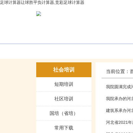
足球计算器让球胜平负计算器,竞彩足球计算器
网站首页
部门概况
社会培训
当前位置：
短期培训
我院圆满完成河
社区培训
我院承办的河北
建筑系承办河
国培（省培）
河北省2021
常用下载