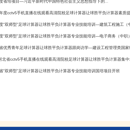
年度省培项目—习近平新时代中国特色社会主义思想指导下的...
0年度cctv5手机直播在线观看高清院校足球计算器让球胜平负计算器素质
年度“双师型”足球计算器让球胜平负计算器专业技能培训—建筑工程施工（中职
年度“双师型”足球计算器让球胜平负计算器专业技能培训—电子商务（中职）国
北省优秀青年足球计算器让球胜平负计算器跟岗访学—建设工程管理类国家级
河北省cctv5手机直播在线观看高清院校足球计算器让球胜平负计算器集
北省“双师型”足球计算器让球胜平负计算器专业技能培训国培项目开班