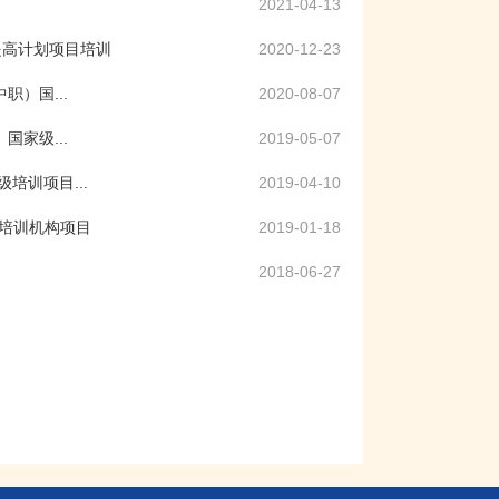
2021-04-13
提高计划项目培训
2020-12-23
）国...
2020-08-07
家级...
2019-05-07
培训项目...
2019-04-10
中培训机构项目
2019-01-18
2018-06-27