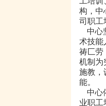
工培训
构
司职工培训
中心
术技能人
祷匚劳
机制为突
施教
能。
中心
业职工培