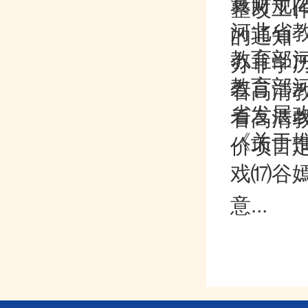
冀财规[
整改工
河北省
的通知
教育部河
办非学历
教育部河
看高清教
省发展
看高清教
《关于推
价项目定
戏⒄谷嫣
意...