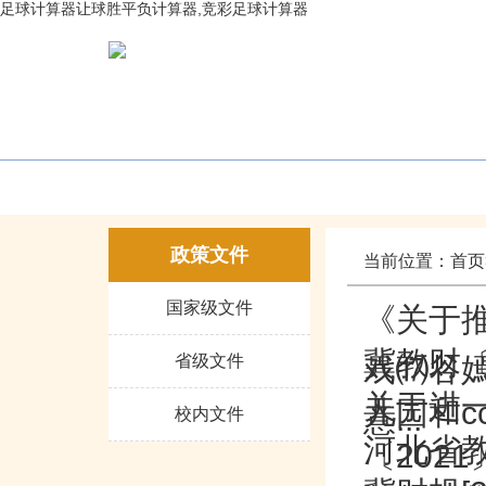
足球计算器让球胜平负计算器,竞彩足球计算器
网站首页
部门概况
社会
政策文件
当前位置：
首页
国家级文件
《关于推
冀教财〔
省级文件
戏⒄谷嫣
关于进
儿园和c
意...
校内文件
河北省
〔2021