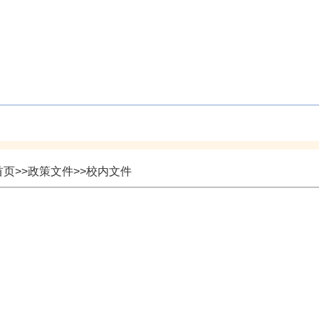
社会培训
成人教育
技能鉴定
政策文
首页
>>
政策文件
>>
校内文件