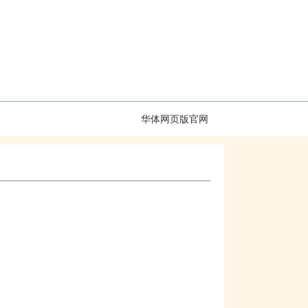
加入收藏
|
设为首页
件
视频专区
华体网页版官网