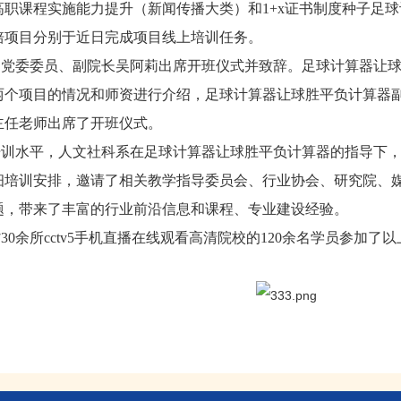
高职课程实施能力提升（新闻传播大类）和1+x证书制度种子足
项目分别于近日完成项目线上培训任务。
，党委委员、副院长吴阿莉出席开班仪式并致辞。足球计算器让
个项目的情况和师资进行介绍，足球计算器让球胜平负计算器副主
任老师出席了开班仪式。
平，人文社科系在足球计算器让球胜平负计算器的指导下，积
详细培训安排，邀请了相关教学指导委员会、行业协会、研究院
，带来了丰富的行业前沿信息和课程、专业建设经验。
余所cctv5手机直播在线观看高清院校的120余名学员参加了以上
。