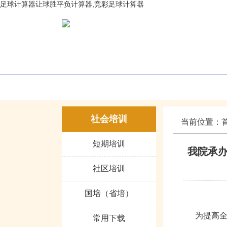
足球计算器让球胜平负计算器,竞彩足球计算器
网站首页
部门概况
社会培训
当前位置：
短期培训
我院承办
社区培训
国培（省培）
为提高全省c
常用下载