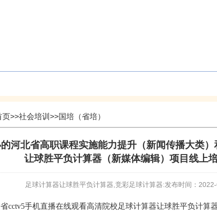
社会培训
成人教育
技能鉴定
政策文
首页
>>
社会培训
>>
国培（省培）
的河北省高职课程实施能力提升（新闻传播大类）和
让球胜平负计算器（新媒体编辑）项目线上
足球计算器让球胜平负计算器,竞彩足球计算器:发布时间：2022-06-
ctv5手机直播在线观看高清院校足球计算器让球胜平负计算器课程实