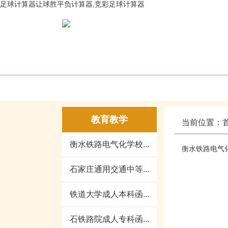
足球计算器让球胜平负计算器,竞彩足球计算器
网站首页
部门概况
教育教学
当前位置：
衡水铁路电气化学校...
衡水铁路电气化学
石家庄通用交通中等...
铁道大学成人本科函...
石铁路院成人专科函...