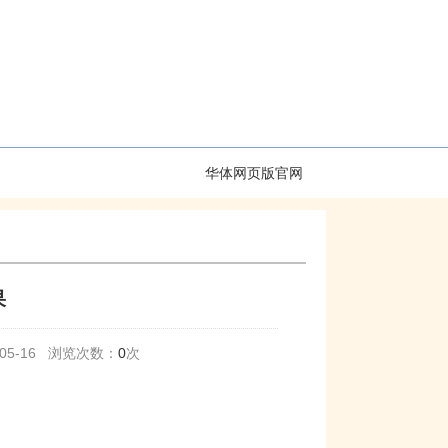
加入收藏
|
设为首页
件
视频专区
华体网页版官网
果
16 浏览次数：
0
次