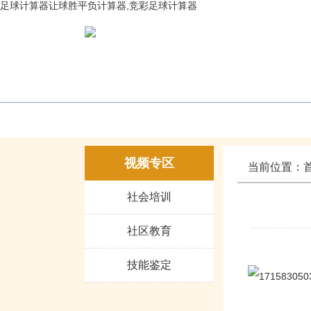
足球计算器让球胜平负计算器,竞彩足球计算器
网站首页
部门概况
视频专区
当前位置：
社会培训
社区教育
技能鉴定