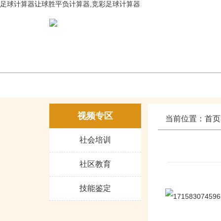
足球计算器让球胜平负计算器,竞彩足球计算器
网站首页
部门概况
社会
视频专区
当前位置：
首页
社会培训
社区教育
技能鉴定