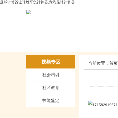
足球计算器让球胜平负计算器,竞彩足球计算器
网站首页
部门概况
社会
视频专区
当前位置：
首页
社会培训
社区教育
技能鉴定