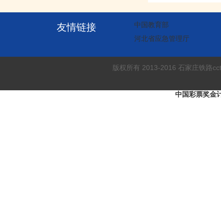
中国教育部
友情链接
河北省应急管理厅
版权所有 2013-2016 石家庄铁
中国彩票奖金计