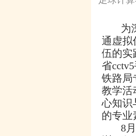
为深入
通虚拟
伍的实
省cc
铁路局
教学活动
心知识与
的专业素养
8月1