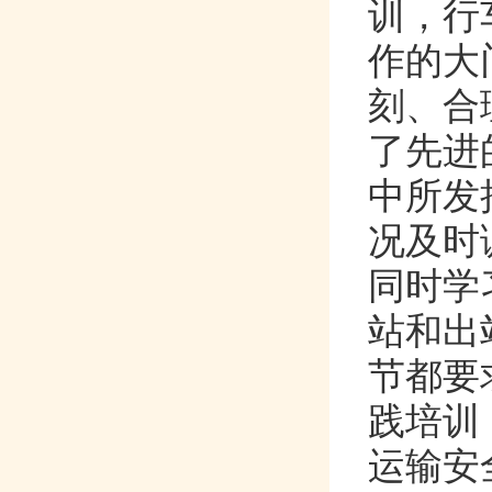
训
作的大
刻
了先进
中所发
况及时调
同时学
站和出站
节都要
践培训
运输安全