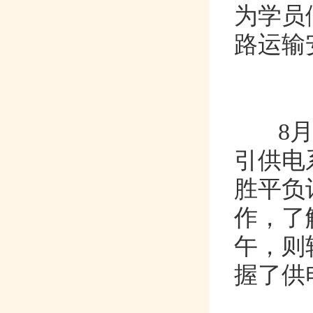
为学员
路运输安
8月1
引供电系
胜平负
作
午
握了供电