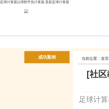
足球计算器让球胜平负计算器,竞彩足球计算器
网站首页
部门概况
社会
成功案例
当前位置：
首页
[社区
足球计算器