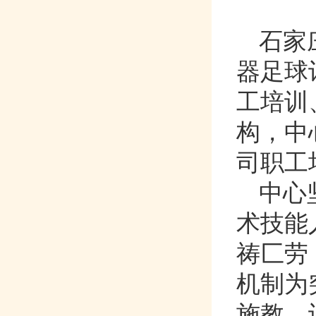
石家
器足球计
工培训
构
司职工培
中心
术技能人
祷匚劳
机制为突
施教