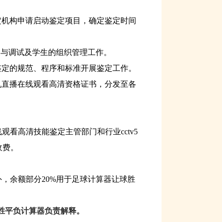
定机构申请启动鉴定项目，确定鉴定时间
与调试及学生的组织管理工作。
规范、程序和标准开展鉴定工作。
直播在线观看高清资格证书，分发至各
播在线观看高清技能鉴定主管部门和行业cctv5
。
，余额部分20%用于足球计算器让球胜
胜平负计算器负责解释。