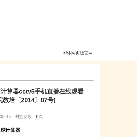
加入收藏
|
设为首页
件
视频专区
华体网页版官网
计算器cctv5手机直播在线观看
培〔2014〕87号)
4 浏览次数：
0
次
足球计算器