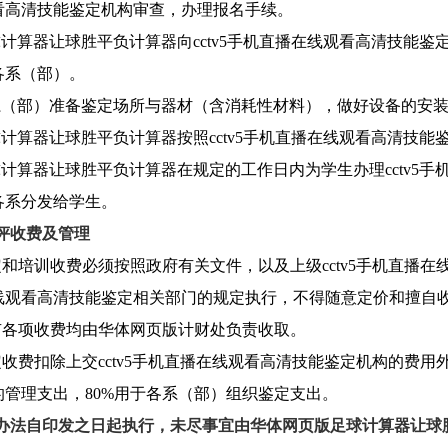
清技能鉴定机构审查，办理报名手续。
、足球计算器让球胜平负计算器向cctv5手机直播在线观看高清技能鉴
部）。
、各系（部）准备鉴定场所与器材（含消耗性材料），做好设备的安装
、足球计算器让球胜平负计算器按照cctv5手机直播在线观看高清技能鉴定的
、足球计算器让球胜平负计算器在规定的工作日内为学生办理cctv5手机
各系分发给学生。
、考评收费及管理
、鉴定和培训收费必须按照政府有关文件，以及上级cctv5手机直
观看高清技能鉴定相关部门的规定执行，不得随意定价和擅自收费
、所有各项收费均由华体网页版计财处负责收取。
、鉴定收费扣除上交cctv5手机直播在线观看高清技能鉴定机构的费用外
理支出，80%用于各系（部）组织鉴定支出。
、本办法自印发之日起执行，未尽事宜由华体网页版足球计算器让球