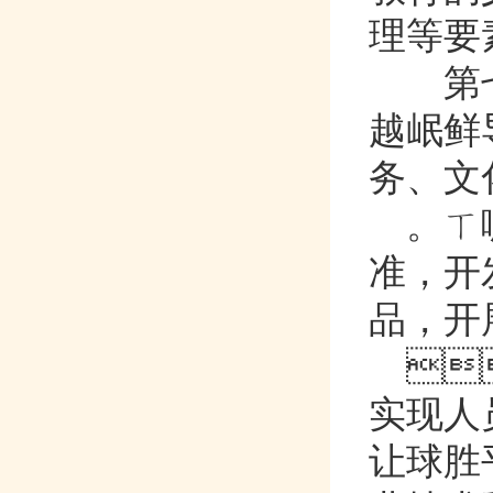
理等要素
第
越岷鲜导
务、

准
品

实现人员
让球胜平