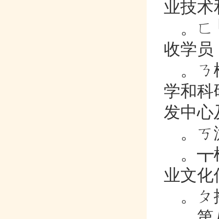
业技术和
。
收学员

学和科研
发中心及


业文化

第